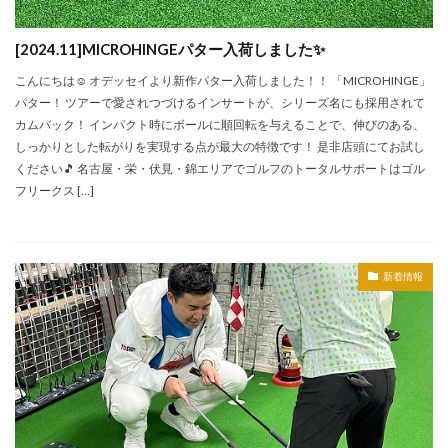
[2024.11]MICROHINGEパター入荷しました✨
こんにちは☺ オデッセイより新作パター入荷しました！！ 「MICROHINGE」
パター！ ツアーで愛されつづけるインサートが、シリーズ名にも採用されて
カムバック！ インパクト時にボールに順回転を与えることで、伸びのある、
しっかりとした転がりを実現する点が最大の特徴です！ 是非店頭にてお試し
ください🎵 名古屋・栄・伏見・錦エリアでゴルフのトータルサポートはゴル
フリークス […]
新着情報