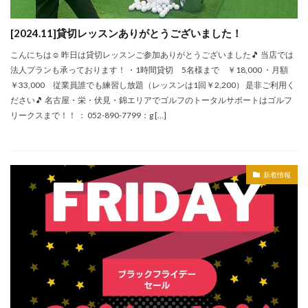
[2024.11]貸切レッスンありがとうございました！
こんにちは☺ 昨日は貸切レッスンご参加ありがとうございました🎵 当店では
法人プランも承っております！ ・1時間貸切 5名様まで ￥18,000 ・月額
￥33,000 従業員誰でも練習し放題（レッスンは1回￥2,200） 是非ご利用く
ださい🎵 名古屋・栄・伏見・錦エリアでゴルフのトータルサポートはゴルフ
リークスまで！！ ： 052-890-7799：g […]
新着情報