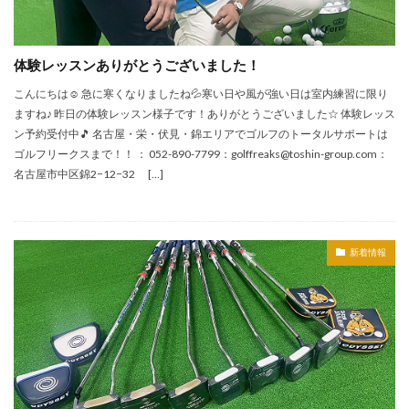
体験レッスンありがとうございました！
こんにちは☺ 急に寒くなりましたね💦寒い日や風が強い日は室内練習に限り
ますね♪ 昨日の体験レッスン様子です！ありがとうございました☆ 体験レッス
ン予約受付中🎵 名古屋・栄・伏見・錦エリアでゴルフのトータルサポートは
ゴルフリークスまで！！ ： 052-890-7799：golffreaks@toshin-group.com：
名古屋市中区錦2−12−32 […]
新着情報