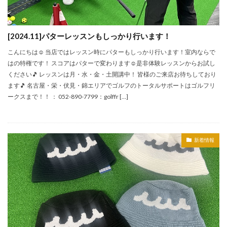
[2024.11]パターレッスンもしっかり行います！
こんにちは☺ 当店ではレッスン時にパターもしっかり行います！室内ならで
はの特権です！ スコアはパターで変わります☺是非体験レッスンからお試し
ください🎵 レッスンは月・水・金・土開講中！ 皆様のご来店お待ちしており
ます🎵 名古屋・栄・伏見・錦エリアでゴルフのトータルサポートはゴルフリ
ークスまで！！ ： 052-890-7799：golffr […]
新着情報