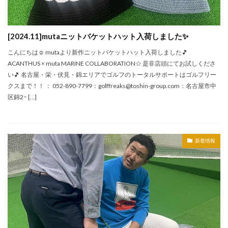
[2024.11]mutaニットバケットハット入荷しました✨
こんにちは☺ mutaより新作ニットバケットハット入荷しました🎵
ACANTHUS × muta MARINE COLLABORATION☆ 是非店頭にてお試しくださ
い🎵 名古屋・栄・伏見・錦エリアでゴルフのトータルサポートはゴルフリー
クスまで！！ ： 052-890-7799：golffreaks@toshin-group.com：名古屋市中
区錦2− […]
新着情報