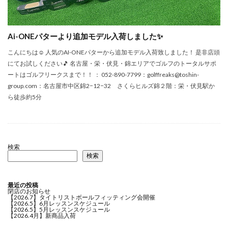
Ai-ONEパターより追加モデル入荷しました✨
こんにちは☺ 人気のAI-ONEパターから追加モデル入荷致しました！ 是非店頭
にてお試しください🎵 名古屋・栄・伏見・錦エリアでゴルフのトータルサポ
ートはゴルフリークスまで！！ ： 052-890-7799：golffreaks@toshin-
group.com：名古屋市中区錦2−12−32 さくらヒルズ錦２階：栄・伏見駅か
ら徒歩約5分
検索
検索
最近の投稿
閉店のお知らせ
【2026.7】タイトリストボールフィッティング会開催
【2026.5】6月レッスンスケジュール
【2026.5】5月レッスンスケジュール
【2026.4月】新商品入荷