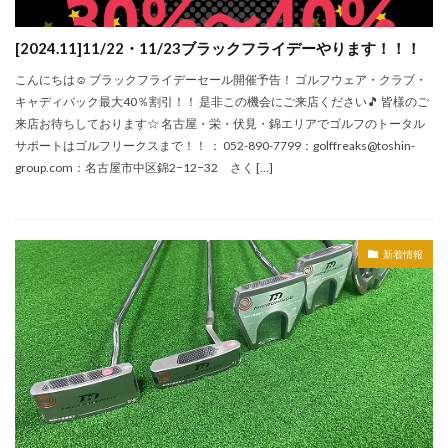
[2024.11]11/22・11/23ブラックフライデーやります！！！
こんにちは☺ ブラックフライデーセール開催予告！ ゴルフウェア・クラブ・
キャディバック最大40％割引！！ 是非この機会にご来店ください🎵 皆様のご
来店お待ちしております☆ 名古屋・栄・伏見・錦エリアでゴルフのトータル
サポートはゴルフリークスまで！！ ： 052-890-7799：golffreaks@toshin-
group.com：名古屋市中区錦2−12−32 さく […]
新着情報